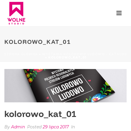
KOLOROWO_KAT_01
STRONA GŁÓWNA
»
WYSTAWA KOLOROWO LUDOWO – KATALOG
»
KOLOROWO_KAT_01
kolorowo_kat_01
By
Admin
Posted
29 lipca 2017
In