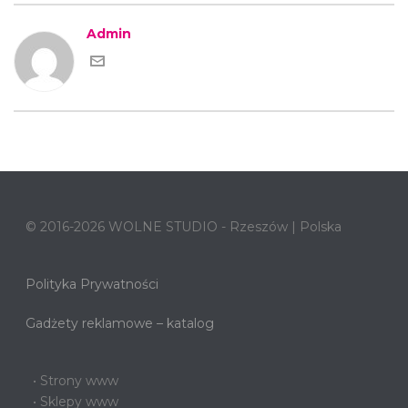
Admin
© 2016-2026 WOLNE STUDIO - Rzeszów | Polska
Polityka Prywatności
Gadżety reklamowe – katalog
• Strony www
• Sklepy www