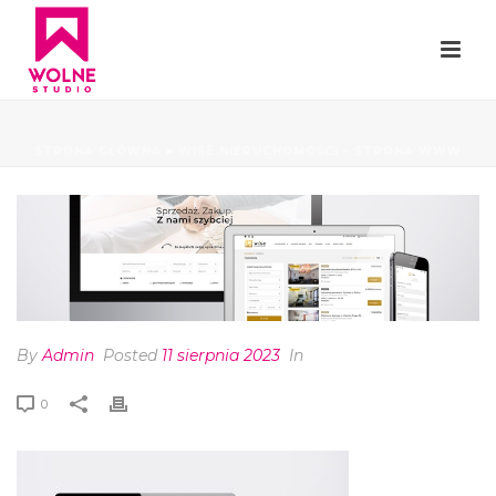
STRONA GŁÓWNA
»
WISE NIERUCHOMOŚCI – STRONA WWW
By
Admin
Posted
11 sierpnia 2023
In
0