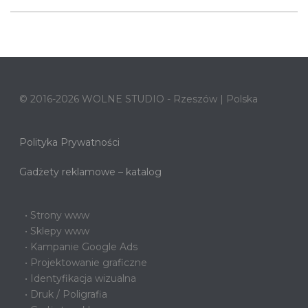
© 2016-2026 WOLNE STUDIO - Rzeszów | Polska
Polityka Prywatności
Gadżety reklamowe – katalog
• Strony www
• Sklepy www
• Kampanie Google Ads
• Projektowanie graficzne
• Identyfikacja wizualna
• Druk / Poligrafia