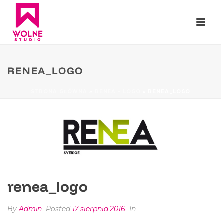
RENEA_LOGO
STRONA GŁÓWNA
»
RENEA – LOGO
»
RENEA_LOGO
renea_logo
By
Admin
Posted
17 sierpnia 2016
In