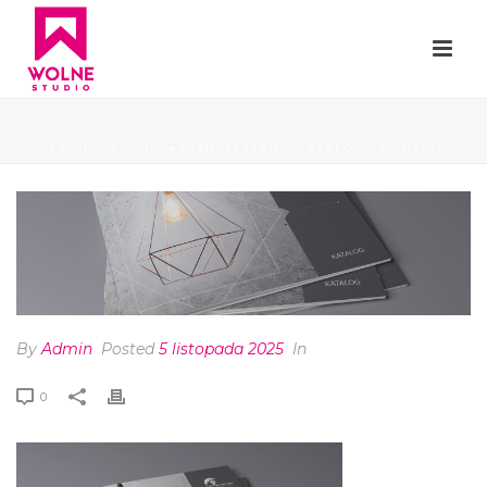
STRONA GŁÓWNA
»
LAMP SYSTEM – KATALOG A4 POZIOM
By
Admin
Posted
5 listopada 2025
In
0