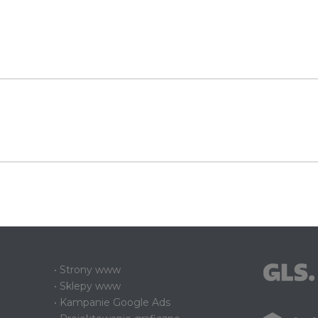
• Strony www
• Sklepy www
• Kampanie Google Ads