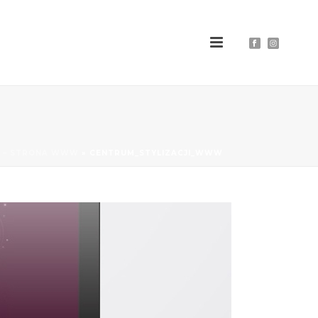
I – STRONA WWW
»
CENTRUM_STYLIZACJI_WWW