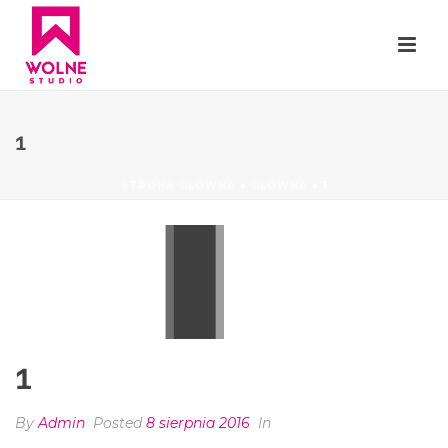
1
STRONA GŁÓWNA
»
GŁÓWNA
»
1
1
By
Admin
Posted
8 sierpnia 2016
In