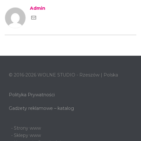
Admin
© 2016-2026 WOLNE STUDIO - Rzeszów | Polska
Polityka Prywatności
Gadżety reklamowe – katalog
• Strony www
• Sklepy www