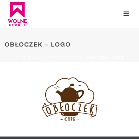
OBŁOCZEK – LOGO
STRONA GŁÓWNA
»
PORTFOLIOS
»
OBŁOCZEK – LOGO