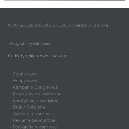
© 2016-2026 WOLNE STUDIO - Rzeszów | Polska
Polityka Prywatności
Gadżety reklamowe – katalog
• Strony www
• Sklepy www
• Kampanie Google Ads
• Projektowanie graficzne
• Identyfikacja wizualna
• Druk / Poligrafia
• Gadżety reklamowe
• Reklama zewnętrzna
• Fotografia reklamowa