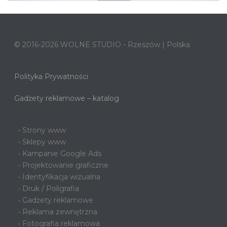
© 2016-2026 WOLNE STUDIO - Rzeszów | Polska
Polityka Prywatności
Gadżety reklamowe – katalog
• Strony www
• Sklepy www
• Kampanie Google Ads
• Projektowanie graficzne
• Identyfikacja wizualna
• Druk / Poligrafia
• Gadżety reklamowe
• Reklama zewnętrzna
• Fotografia reklamowa