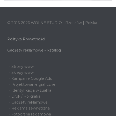
© 2016-2026 WOLNE STUDIO - Rzeszów | Polska
Polityka Prywatności
Gadżety reklamowe – katalog
• Strony www
• Sklepy www
• Kampanie Google Ads
• Projektowanie graficzne
• Identyfikacja wizualna
• Druk / Poligrafia
• Gadżety reklamowe
• Reklama zewnętrzna
• Fotografia reklamowa