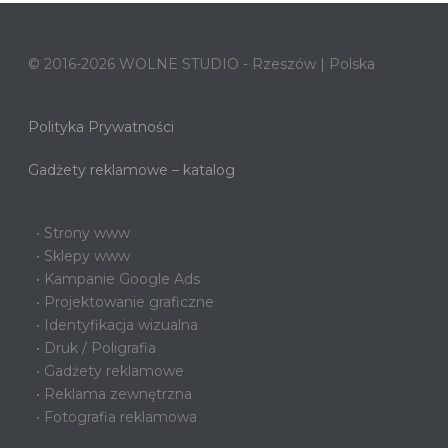
© 2016-2026 WOLNE STUDIO - Rzeszów | Polska
Polityka Prywatności
Gadżety reklamowe – katalog
• Strony www
• Sklepy www
• Kampanie Google Ads
• Projektowanie graficzne
• Identyfikacja wizualna
• Druk / Poligrafia
• Gadżety reklamowe
• Reklama zewnętrzna
• Fotografia reklamowa