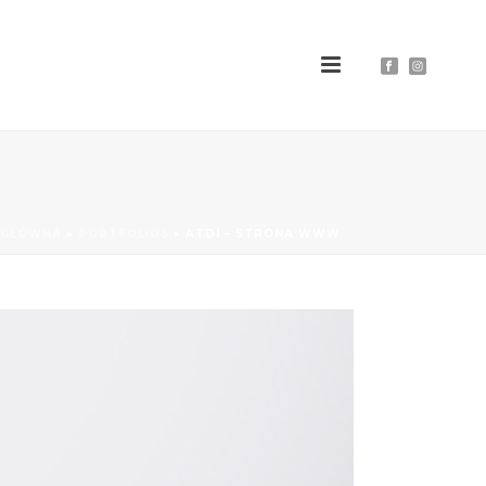
 GŁÓWNA
»
PORTFOLIOS
»
ATDI – STRONA WWW